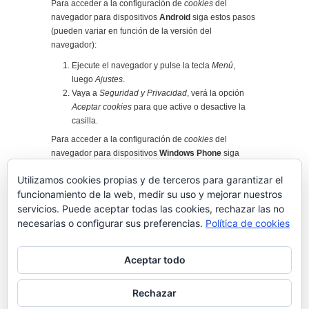
Para acceder a la configuración de
cookies
del
navegador para dispositivos
Android
siga estos pasos
(pueden variar en función de la versión del
navegador):
Ejecute el navegador y pulse la tecla
Menú
,
luego
Ajustes
.
Vaya a
Seguridad y Privacidad
, verá la opción
Aceptar cookies
para que active o desactive la
casilla.
Para acceder a la configuración de
cookies
del
navegador para dispositivos
Windows Phone
siga
estos pasos (pueden variar en función de la versión
Utilizamos cookies propias y de terceros para garantizar el
del navegador):
funcionamiento de la web, medir su uso y mejorar nuestros
Abra
Internet Explorer
, luego
Más
, luego
servicios. Puede aceptar todas las cookies, rechazar las no
Configuración
necesarias o configurar sus preferencias.
Política de cookies
Ahora puede activar o desactivar la casilla
Permitir cookies
.
Aceptar todo
Asesor de Cookies es un
plugin para WordPress
creado por Carlos Doral (
webartesanal.com
)
Rechazar