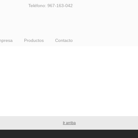
Teléfono: 967-163-042
mpresa
Productos
Contacto
Ir arriba