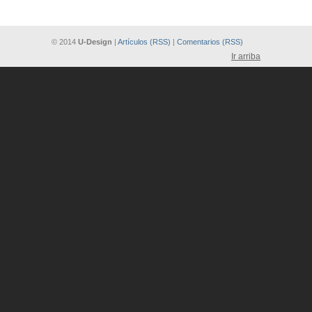
© 2014
U-Design
|
Artículos (RSS)
|
Comentarios (RSS)
Ir arriba